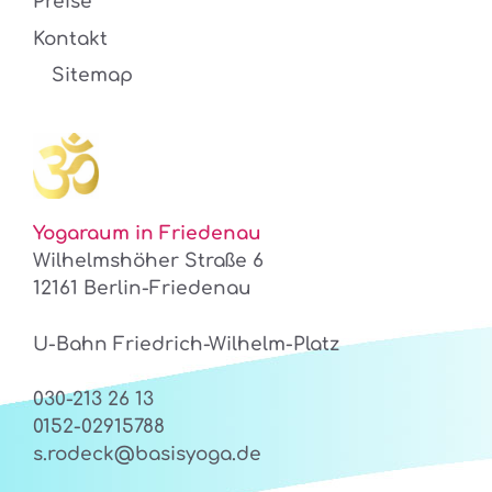
Preise
Kontakt
Sitemap
Yogaraum in Friedenau
Wilhelmshöher Straße 6
12161 Berlin-Friedenau
U-Bahn Friedrich-Wilhelm-Platz
030-213 26 13
0152-02915788
s.rodeck@basisyoga.de